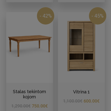
- 42%
- 45%
Stalas tekintom
Vitrina 1
kojom
1,100.00
€
600.00
€
1,290.00
€
750.00
€