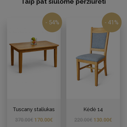
Taip pat siūlome peržiūrėti
- 54%
- 41%
Tuscany staliukas
Kėdė 14
370.00
€
170.00
€
220.00
€
130.00
€