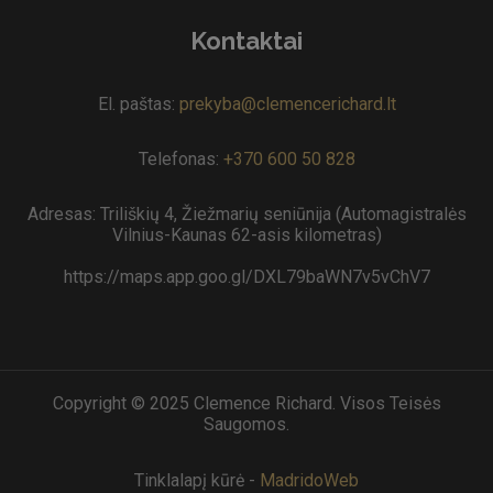
Kontaktai
El. paštas:
prekyba@clemencerichard.lt
Telefonas:
+370 600 50 828
Adresas: Triliškių 4, Žiežmarių seniūnija (Automagistralės
Vilnius-Kaunas 62-asis kilometras)
https://maps.app.goo.gl/DXL79baWN7v5vChV7
Copyright © 2025 Clemence Richard. Visos Teisės
Saugomos.
Tinklalapį kūrė -
MadridoWeb