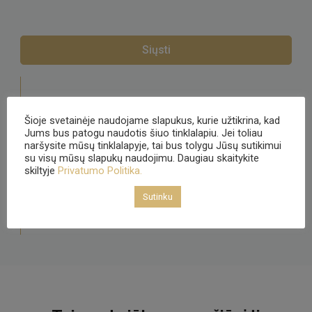
Telefonas:
8 600 50 828
Šioje svetainėje naudojame slapukus, kurie užtikrina, kad
Jums bus patogu naudotis šiuo tinklalapiu. Jei toliau
El. paštas:
prekyba@clemencerichard.lt
naršysite mūsų tinklalapyje, tai bus tolygu Jūsų sutikimui
su visų mūsų slapukų naudojimu. Daugiau skaitykite
skiltyje
Privatumo Politika.
Adresas:
Triliškių 4, Žiežmarių seniūnija
(Automagistralės Vilnius-Kaunas 62-asis
Sutinku
kilometras)