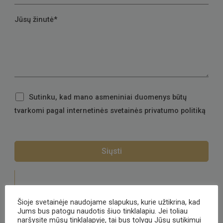
Jūsų žinutė*
Sutinku, kad mano asmeniniai duomenys būtų
tvarkomi pagal internetinės svetainės privatumo politiką
Telefonas:
8 600 50 828
Šioje svetainėje naudojame slapukus, kurie užtikrina, kad
Jums bus patogu naudotis šiuo tinklalapiu. Jei toliau
El. paštas:
prekyba@clemencerichard.lt
naršysite mūsų tinklalapyje, tai bus tolygu Jūsų sutikimui