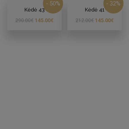
- 50%
- 32%
Kėdė 43
Kėdė 41
290.00
€
145.00
€
212.00
€
145.00
€