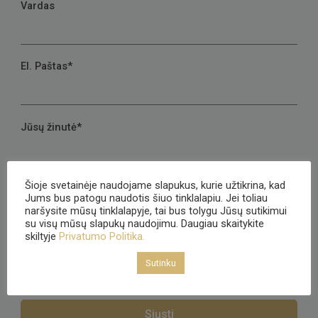
Vardas
El. Paštas*
Jūsų žinutė*
Šioje svetainėje naudojame slapukus, kurie užtikrina, kad
Jums bus patogu naudotis šiuo tinklalapiu. Jei toliau
naršysite mūsų tinklalapyje, tai bus tolygu Jūsų sutikimui
su visų mūsų slapukų naudojimu. Daugiau skaitykite
skiltyje
Privatumo Politika.
Sutinku, kad mano asmeniniai duomenys būtų
tvarkomi pagal internetinės svetainės privatumo politiką
Sutinku