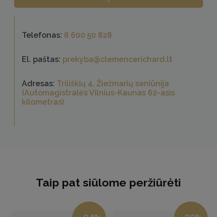
Telefonas:
8 600 50 828
El. paštas:
prekyba@clemencerichard.lt
Adresas:
Triliškių 4, Žiežmarių seniūnija
(Automagistralės Vilnius-Kaunas 62-asis
kilometras)
Taip pat siūlome peržiūrėti