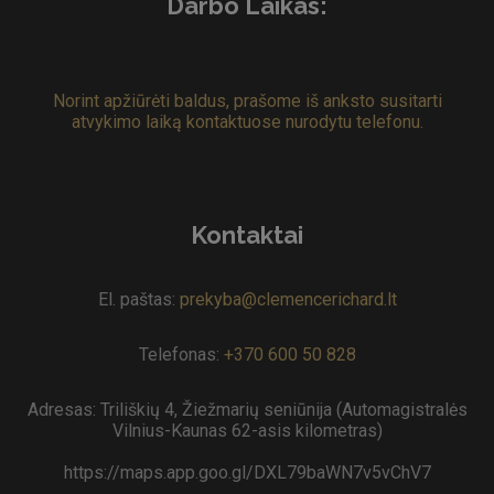
Darbo Laikas:
Norint apžiūrėti baldus, prašome iš anksto susitarti
atvykimo laiką kontaktuose nurodytu telefonu.
Kontaktai
El. paštas:
prekyba@clemencerichard.lt
Telefonas:
+370 600 50 828
Adresas: Triliškių 4, Žiežmarių seniūnija (Automagistralės
Vilnius-Kaunas 62-asis kilometras)
https://maps.app.goo.gl/DXL79baWN7v5vChV7