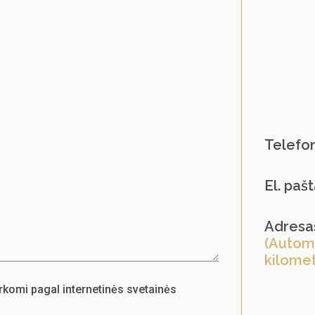
Telefo
El. paš
Adresa
(Automa
kilomet
komi pagal internetinės svetainės