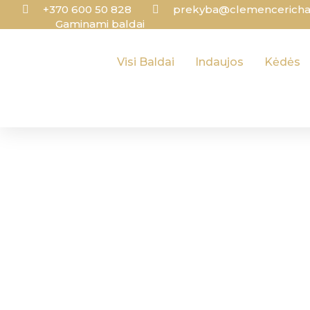
+370 600 50 828
prekyba@clemencerichar
Gaminami baldai
Visi Baldai
Indaujos
Kėdės