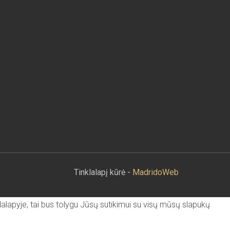
Tinklalapį kūrė -
MadridoWeb
lalapyje, tai bus tolygu Jūsų sutikimui su visų mūsų slapukų