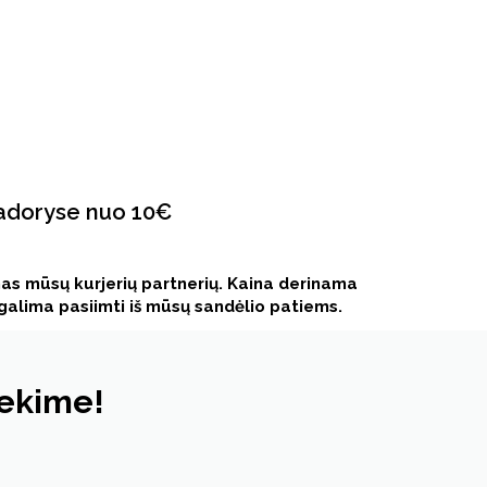
iadoryse nuo 10€
as mūsų kurjerių partnerių. Kaina derinama
t galima pasiimti iš mūsų sandėlio patiems.
iekime!