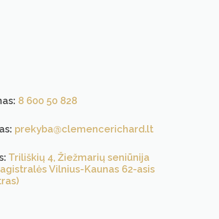
nas:
8 600 50 828
tas:
prekyba@clemencerichard.lt
s:
Triliškių 4, Žiežmarių seniūnija
gistralės Vilnius-Kaunas 62-asis
ras)