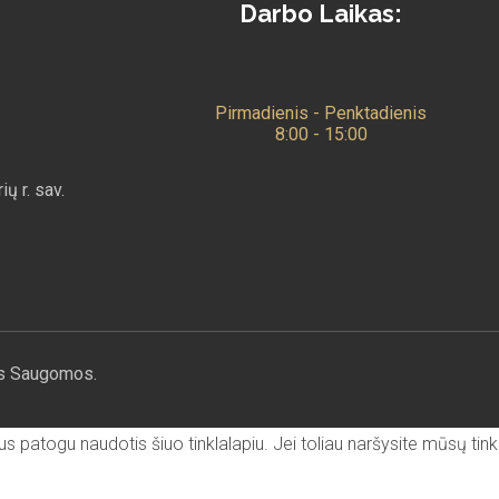
Darbo Laikas:
Pirmadienis - Penktadienis
8:00 - 15:00
ų r. sav.
ės Saugomos.
s patogu naudotis šiuo tinklalapiu. Jei toliau naršysite mūsų tink