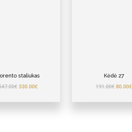
orento staliukas
Kėdė 27
547.00
€
330.00
€
191.00
€
80.00
€