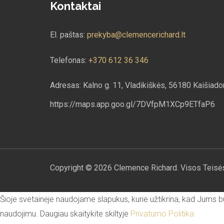
Kontaktai
El. paštas:
prekyba@clemencerichard.lt
Telefonas:
+370 612 36 346
Adresas: Kalno g. 11, Vladikiškės, 56180 Kaišiadori
https://maps.app.goo.gl/7DVfpM1XCp9ETfaP6
Copyright © 2026 Clemence Richard. Visos Teis
Šioje svetainėje naudojame slapukus, kurie užtikrina, kad Jums bu
naudojimu. Daugiau skaitykite skiltyje
Privatumo Politika.