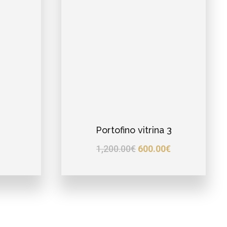
Portofino vitrina 3
1,200.00
€
600.00
€