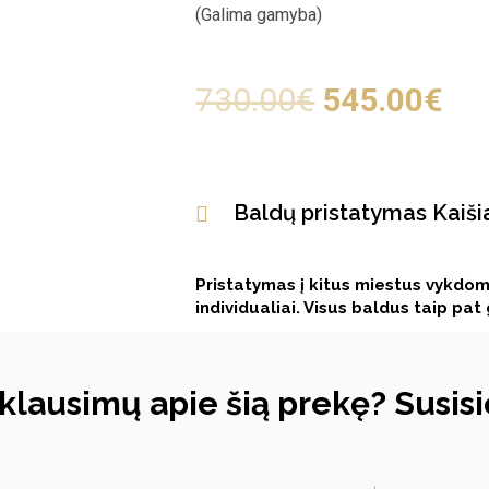
(Galima gamyba)
730.00
€
545.00
€
Baldų pristatymas Kaiš
Pristatymas į kitus miestus vykdom
individualiai. Visus baldus taip pa
 klausimų apie šią prekę? Susis