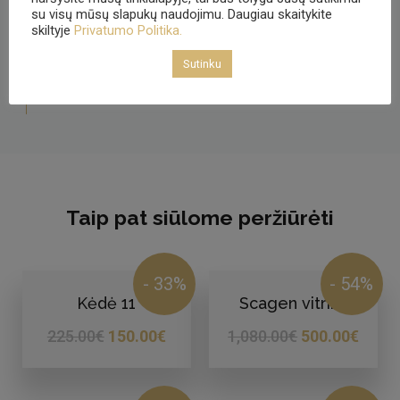
su visų mūsų slapukų naudojimu. Daugiau skaitykite
skiltyje
Privatumo Politika.
Adresas:
Triliškių 4, Žiežmarių seniūnija
(Automagistralės Vilnius-Kaunas 62-asis
Sutinku
kilometras)
Taip pat siūlome peržiūrėti
- 33%
- 54%
Kėdė 11
Scagen vitrina
225.00
€
150.00
€
1,080.00
€
500.00
€