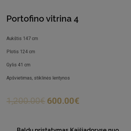
Portofino vitrina 4
Aukštis 147 cm
Plotis 124 cm
Gylis 41 cm
Apšvietimas, stiklinės lentynos
1,200.00
€
600.00
€
Baldų pristatymas Kaišiadoryse nuo