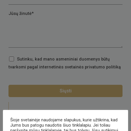
Jūsų žinutė*
Sutinku, kad mano asmeniniai duomenys būtų
tvarkomi pagal internetinės svetainės privatumo politiką
Telefonas:
8 600 50 828
Šioje svetainėje naudojame slapukus, kurie užtikrina, kad
Jums bus patogu naudotis šiuo tinklalapiu. Jei toliau
El. paštas:
prekyba@clemencerichard.lt
naršysite mūsų tinklalapyje, tai bus tolygu Jūsų sutikimui