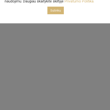
naudojimu. Daugiau skaitykite skiltyje
Privatumo Politika.
Sutinku