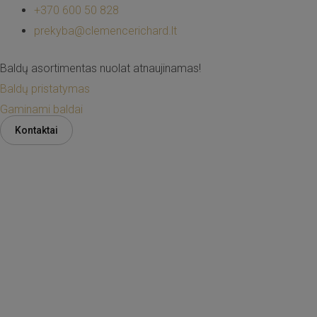
Pereiti
+370 600 50 828
prie
prekyba@clemencerichard.lt
turinio
Baldų asortimentas nuolat atnaujinamas!
Baldų pristatymas
Gaminami baldai
Kontaktai