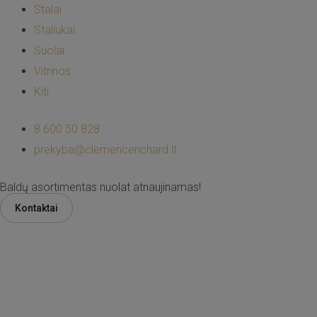
Stalai
Staliukai
Suolai
Vitrinos
Kiti
8 600 50 828
prekyba@clemencerichard.lt
Baldų asortimentas nuolat atnaujinamas!
Kontaktai