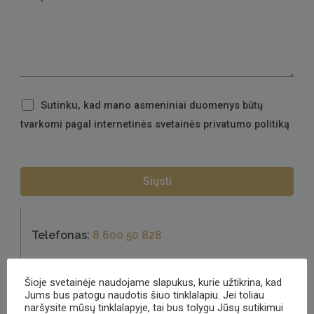
Sutinku, kad mano asmeniniai duomenys būtų
tvarkomi pagal internetinės svetainės privatumo politiką
Telefonas:
8 600 50 828
El. paštas:
prekyba@clemencerichard.lt
Šioje svetainėje naudojame slapukus, kurie užtikrina, kad
Jums bus patogu naudotis šiuo tinklalapiu. Jei toliau
Adresas:
Triliškių 4, Žiežmarių seniūnija
naršysite mūsų tinklalapyje, tai bus tolygu Jūsų sutikimui