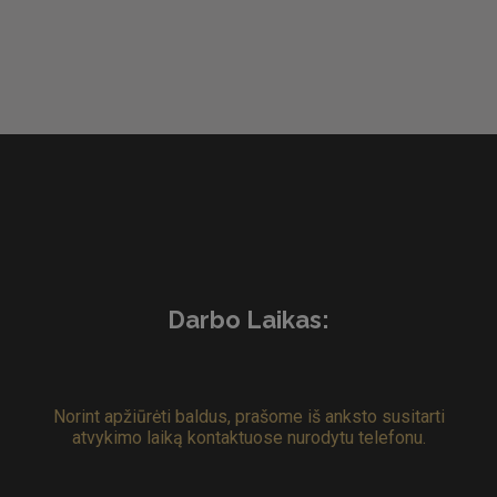
Darbo Laikas:
Norint apžiūrėti baldus, prašome iš anksto susitarti
atvykimo laiką kontaktuose nurodytu telefonu.