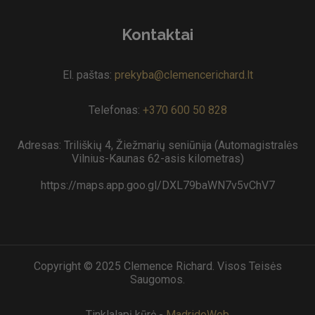
Kontaktai
El. paštas:
prekyba@clemencerichard.lt
Telefonas:
+370 600 50 828
Adresas: Triliškių 4, Žiežmarių seniūnija (Automagistralės
Vilnius-Kaunas 62-asis kilometras)
https://maps.app.goo.gl/DXL79baWN7v5vChV7
Copyright © 2025 Clemence Richard. Visos Teisės
Saugomos.
Tinklalapį kūrė -
MadridoWeb