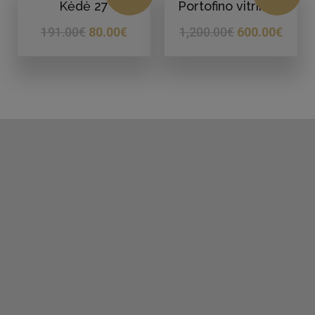
Kėdė 27
Portofino vitrina 4
191.00
€
80.00
€
1,200.00
€
600.00
€