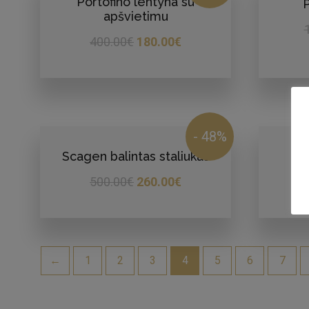
Portofino lentyna su
P
apšvietimu
400.00
€
180.00
€
- 48%
Scagen balintas staliukas
500.00
€
260.00
€
←
1
2
3
4
5
6
7