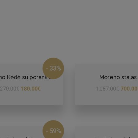
- 33%
o Kėdė su porankiais
Moreno stalas
270.00
€
180.00
€
1,087.00
€
700.00
- 59%