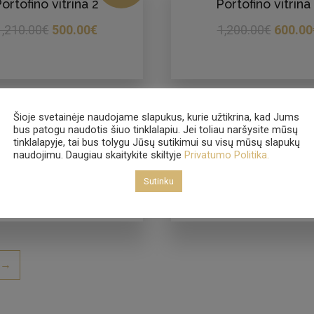
ortofino vitrina 2
Portofino vitrina
1,210.00
€
500.00
€
1,200.00
€
600.00
Šioje svetainėje naudojame slapukus, kurie užtikrina, kad Jums
bus patogu naudotis šiuo tinklalapiu. Jei toliau naršysite mūsų
- 35%
tinklalapyje, tai bus tolygu Jūsų sutikimui su visų mūsų slapukų
naudojimu. Daugiau skaitykite skiltyje
Privatumo Politika.
Scagen stalas
Scagen vitrina
Sutinku
1,222.00
€
800.00
€
1,080.00
€
500.00
→