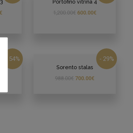
 3
Portofino vitrina 4
€
1,200.00
€
600.00
€
- 54%
- 29%
Sorento stalas
€
988.00
€
700.00
€