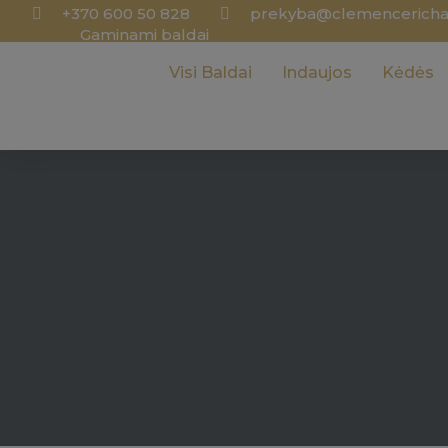
+370 600 50 828
prekyba@clemencerichar
Gaminami baldai
Visi Baldai
Indaujos
Kėdės