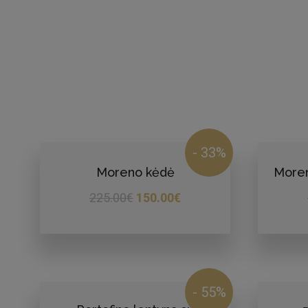
- 33%
Moreno kėdė
Moren
225.00
€
150.00
€
- 55%