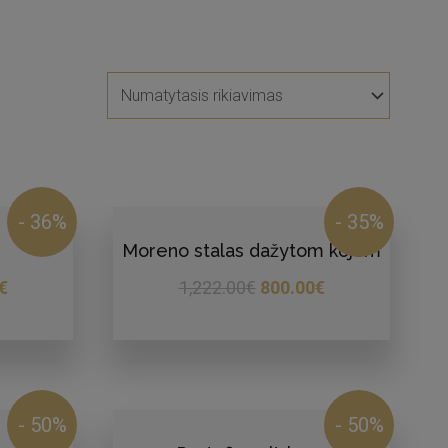
- 36%
- 35%
Moreno stalas dažytom kojom
€
1,222.00
€
800.00
€
- 50%
- 50%