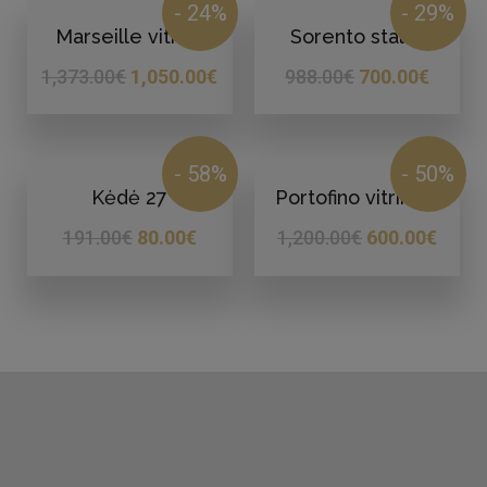
- 24%
- 29%
Marseille vitrina
Sorento stalas
1,373.00
€
1,050.00
€
988.00
€
700.00
€
- 58%
- 50%
Kėdė 27
Portofino vitrina 4
191.00
€
80.00
€
1,200.00
€
600.00
€