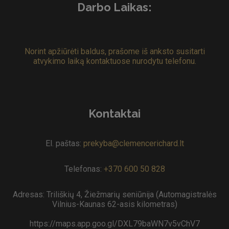
Darbo Laikas:
Norint apžiūrėti baldus, prašome iš anksto susitarti
atvykimo laiką kontaktuose nurodytu telefonu.
Kontaktai
El. paštas:
prekyba@clemencerichard.lt
Telefonas:
+370 600 50 828
Adresas: Triliškių 4, Žiežmarių seniūnija (Automagistralės
Vilnius-Kaunas 62-asis kilometras)
https://maps.app.goo.gl/DXL79baWN7v5vChV7