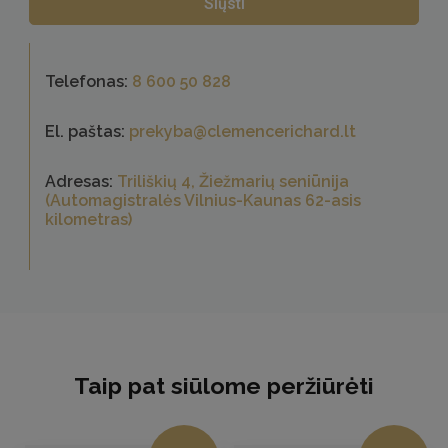
Telefonas:
8 600 50 828
El. paštas:
prekyba@clemencerichard.lt
Adresas:
Triliškių 4, Žiežmarių seniūnija
(Automagistralės Vilnius-Kaunas 62-asis
kilometras)
Taip pat siūlome peržiūrėti