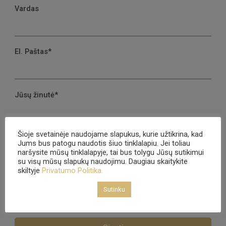
Vardas
El. Paštas*
Jūsų žinutė*
Šioje svetainėje naudojame slapukus, kurie užtikrina, kad
Jums bus patogu naudotis šiuo tinklalapiu. Jei toliau
naršysite mūsų tinklalapyje, tai bus tolygu Jūsų sutikimui
su visų mūsų slapukų naudojimu. Daugiau skaitykite
skiltyje
Privatumo Politika.
Sutinku, kad mano asmeniniai duomenys būtų
tvarkomi pagal internetinės svetainės privatumo politiką
Sutinku