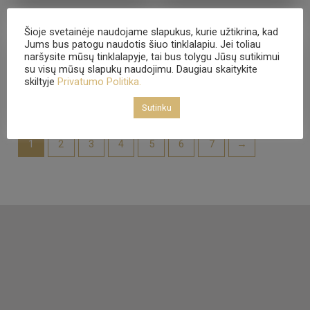
Šioje svetainėje naudojame slapukus, kurie užtikrina, kad
- 23%
- 33%
Jums bus patogu naudotis šiuo tinklalapiu. Jei toliau
Denver vitrina
Kėdė 11
naršysite mūsų tinklalapyje, tai bus tolygu Jūsų sutikimui
su visų mūsų slapukų naudojimu. Daugiau skaitykite
1,235.00
€
950.00
€
225.00
€
150.00
€
skiltyje
Privatumo Politika.
Sutinku
1
2
3
4
5
6
7
→