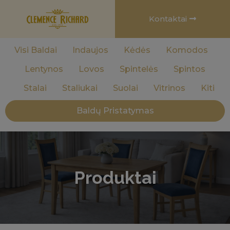
Kontaktai
Visi Baldai
Indaujos
Kėdės
Komodos
Lentynos
Lovos
Spintelės
Spintos
Stalai
Staliukai
Suolai
Vitrinos
Kiti
Baldų Pristatymas
Produktai