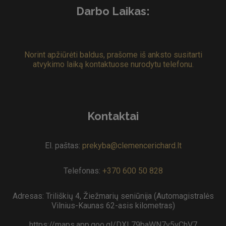
Darbo Laikas:
Norint apžiūrėti baldus, prašome iš anksto susitarti
atvykimo laiką kontaktuose nurodytu telefonu.
Kontaktai
El. paštas:
prekyba@clemencerichard.lt
Telefonas:
+370 600 50 828
Adresas: Triliškių 4, Žiežmarių seniūnija (Automagistralės
Vilnius-Kaunas 62-asis kilometras)
https://maps.app.goo.gl/DXL79baWN7v5vChV7