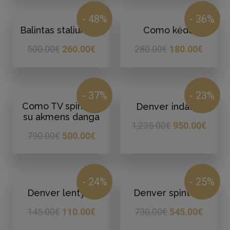
- 48%
- 36%
Balintas staliukas 4
Como kėdė
500.00
€
260.00
€
280.00
€
180.00
€
- 37%
- 23%
Como TV spintelė
Denver indauja
su akmens danga
1,235.00
€
950.00
€
790.00
€
500.00
€
- 24%
- 25%
Denver lentyna
Denver spintelė
145.00
€
110.00
€
730.00
€
545.00
€