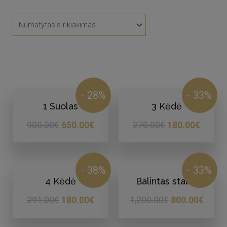
- 28%
- 33%
1 Suolas
3 Kėdė
900.00
€
650.00
€
270.00
€
180.00
€
- 38%
- 33%
4 Kėdė
Balintas stalas
291.00
€
180.00
€
1,200.00
€
800.00
€